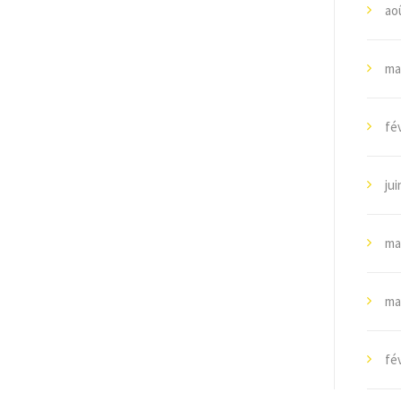
ao
ma
fév
jui
ma
ma
fév