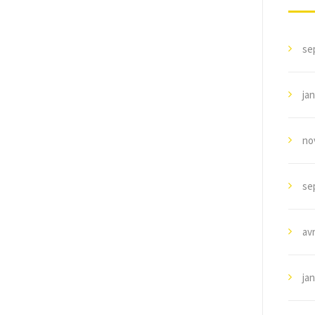
se
jan
no
se
avr
jan