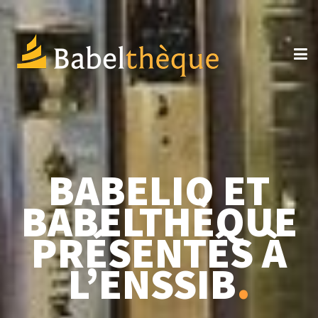
BABELIO ET
BABELTHÈQUE
PRÉSENTÉS À
L’ENSSIB
.